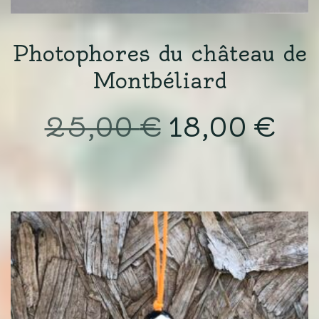
Photophores du château de
Montbéliard
Le
Le
25,00
€
18,00
€
prix
pri
initial
actu
était :
est :
25,00 €.
18,0