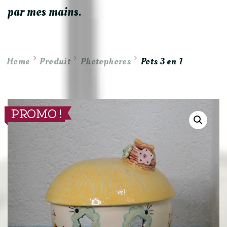
par mes mains.
Home
Produit
Photophores
Pots 3 en 1
PROMO !