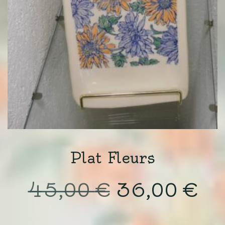
Plat Fleurs
Le
Le
45,00
€
36,00
€
prix
pri