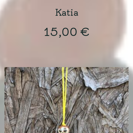
Katia
15,00
€