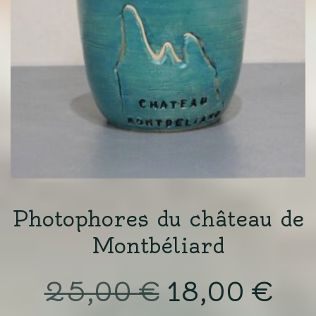
Photophores du château de
Montbéliard
Le
Le
25,00
€
18,00
€