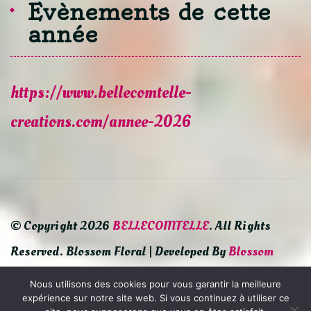
Evènements de cette
année
https://www.bellecomtelle-
creations.com/annee-2026
© Copyright 2026
BELLECOMTELLE
. All Rights
Reserved.
Blossom Floral | Developed By
Blossom
Themes
. Powered by
WordPress
.
Politique de
Nous utilisons des cookies pour vous garantir la meilleure
expérience sur notre site web. Si vous continuez à utiliser ce
confidentialité