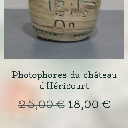
Photophores du château
d’Héricourt
Le
Le
25,00
€
18,00
€
prix
pri