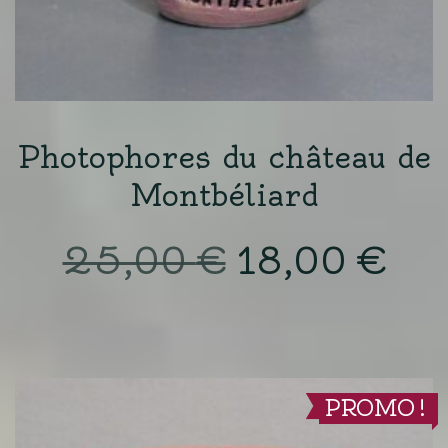
Photophores du château de
Montbéliard
Le
Le
25,00
€
18,00
€
prix
pri
initial
actu
était :
est :
PROMO !