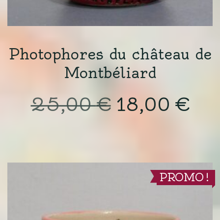
Photophores du château de
Montbéliard
Le
Le
25,00
€
18,00
€
prix
pri
initial
actu
était :
est :
PROMO !
25,00 €.
18,0