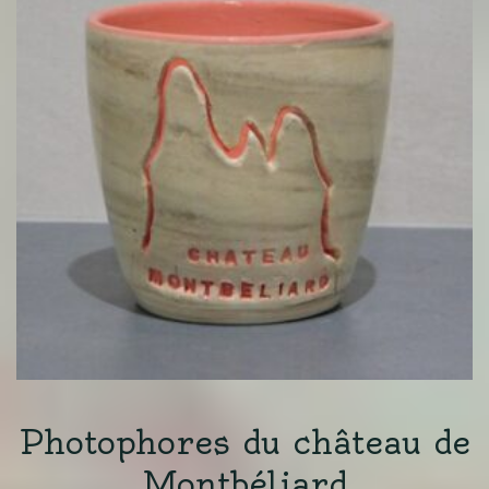
25,00 €.
18,0
Photophores du château de
Montbéliard