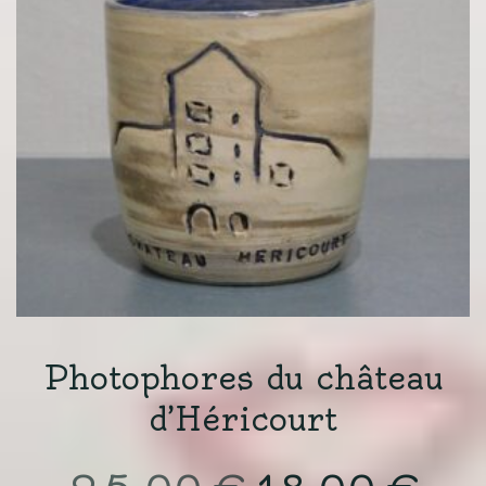
Photophores du château
d’Héricourt
Le
Le