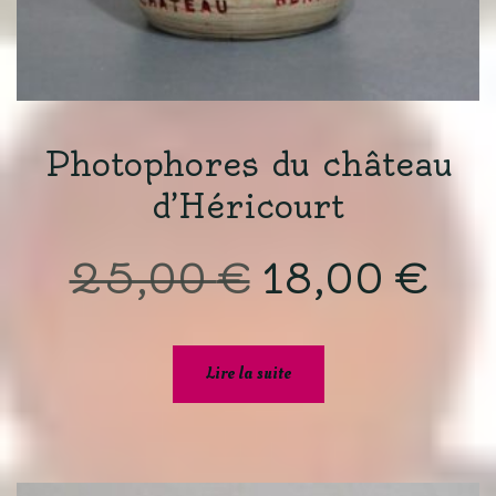
Photophores du château
d’Héricourt
Le
Le
25,00
€
18,00
€
prix
pri
Lire la suite
initial
actu
était :
est :