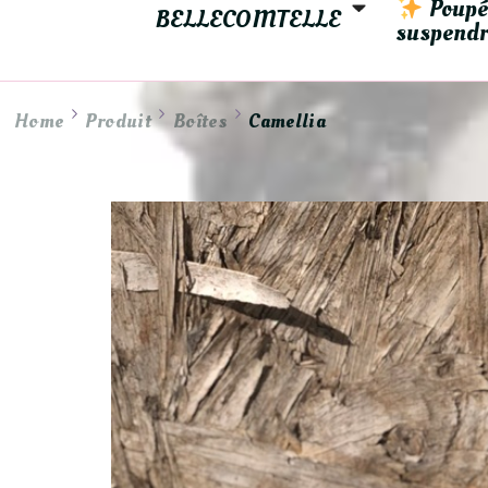
 Poupé
BELLECOMTELLE
suspendr
Home
Produit
Boîtes
Camellia