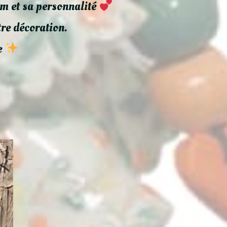
om et sa personnalité
tre décoration.
e