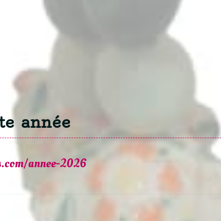
te année
ns.com/annee-2026