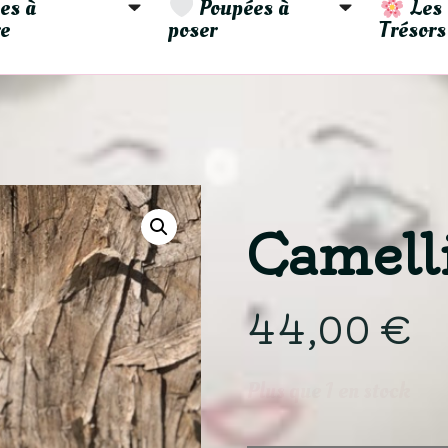
es à 
 Poupées à 
 Les 
e
poser
Trésors
Camell
44,00
€
Plus que 1 en stock