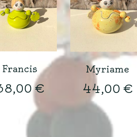
Francis
Myriame
38,00
€
44,00
€