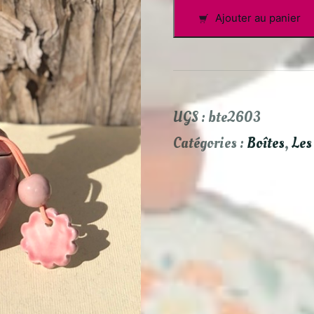
quantité
Ajouter au panier
de
Camellia
UGS :
bte2603
Catégories :
Boîtes
,
Les