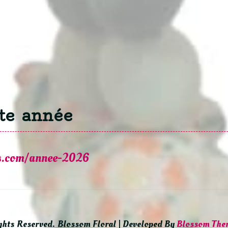
te année
ns.com/annee-2026
ights Reserved.
Blossom Floral | Developed By
Blossom The