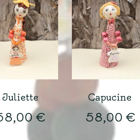
Juliette
Capucine
58,00
€
58,00
€