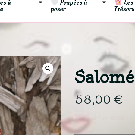
es à 
 Poupées à 
 Les 
e
poser
Trésors
Salomé
58,00
€
Plus que 1 en stock