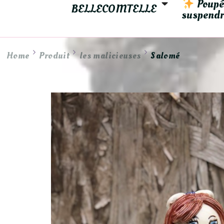
 Poupé
BELLECOMTELLE
suspendr
Home
Produit
les malicieuses
Salomé