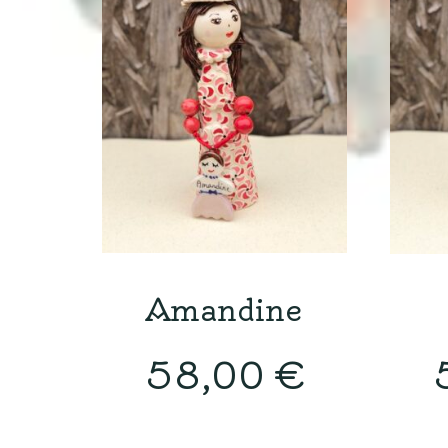
Amandine
58,00
€